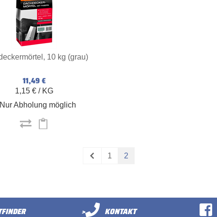
eckermörtel, 10 kg (grau)
11,49 €
1,15 € / KG
Nur Abholung möglich
1
2
FINDER
>
KONTAKT