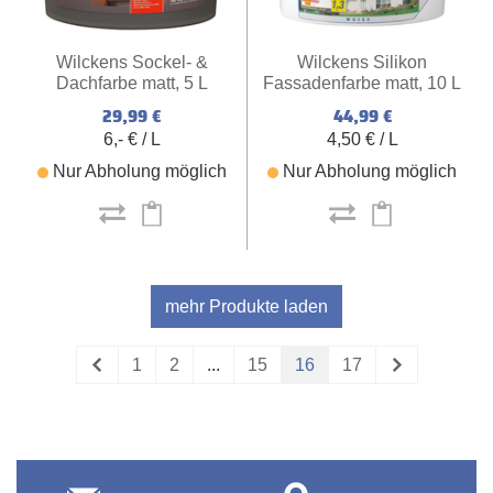
Wilckens Silikon
Wilckens Sockel- &
Fassadenfarbe matt, 10 L
Dachfarbe matt, 5 L
(weiß)
(schiefer)
44,99 €
29,99 €
4,50 € / L
6,- € / L
Nur Abholung möglich
Nur Abholung möglich
mehr Produkte laden
1
2
...
15
16
17