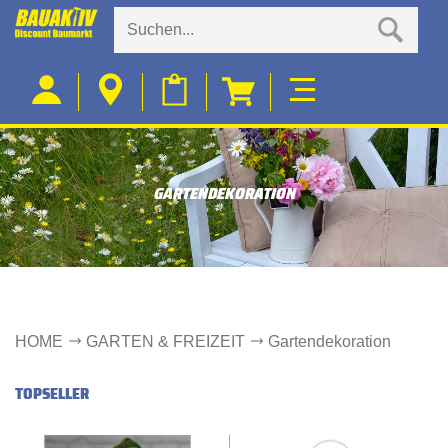
GARTENDEKORATION
HOME
GARTEN & FREIZEIT
Gartendekoration
TOPSELLER