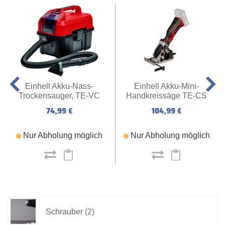
Einhell Akku-Nass-
Einhell Akku-Mini-
Trockensauger, TE-VC
Handkreissäge TE-CS
18/10 Li-Solo
18/89 Li - Solo
74,99 €
104,99 €
Nur Abholung möglich
Nur Abholung möglich
Schrauber
(2)