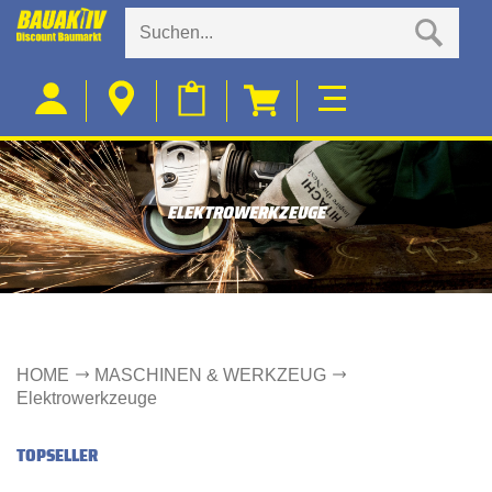
ELEKTROWERKZEUGE
HOME
MASCHINEN & WERKZEUG
Elektrowerkzeuge
TOPSELLER