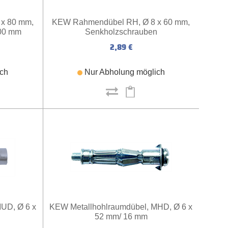
x 80 mm,
KEW Rahmendübel RH, Ø 8 x 60 mm,
100 mm
Senkholzschrauben
2,89 €
ich
Nur Abholung möglich
UD, Ø 6 x
KEW Metallhohlraumdübel, MHD, Ø 6 x
52 mm/ 16 mm