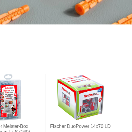
r Meister-Box
Fischer DuoPower 14x70 LD
um I + S (160)