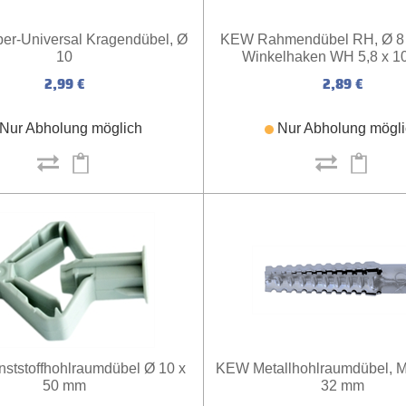
r-Universal Kragendübel, Ø
KEW Rahmendübel RH, Ø 8 
10
Winkelhaken WH 5,8 x 
2,99 €
2,89 €
Nur Abholung möglich
Nur Abholung mögl
tstoffhohlraumdübel Ø 10 x
KEW Metallhohlraumdübel, M
50 mm
32 mm