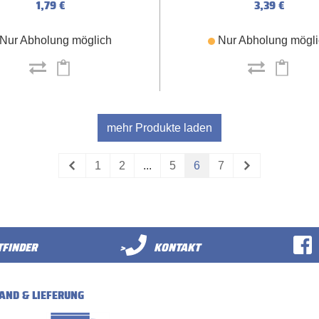
1,79 €
3,39 €
Nur Abholung möglich
Nur Abholung mögl
mehr Produkte laden
1
2
...
5
6
7
FINDER
>
KONTAKT
AND & LIEFERUNG