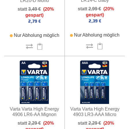
LR14-C Baby
LR20-D Mono
2,99 €
(20%
3,49 €
(20%
gespart)
gespart)
2,39 €
2,79 €
Nur Abholung möglich
Nur Abholung möglich
Varta Varta High Energy
Varta Varta High Energy
4903 LR3-AAA Micro
4906 LR6-AA Mignon
2,29 €
(20%
2,29 €
(20%