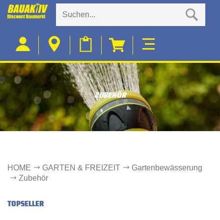
ZUBEHÖR
HOME
GARTEN & FREIZEIT
Gartenbewässerung
Zubehör
TOPSELLER