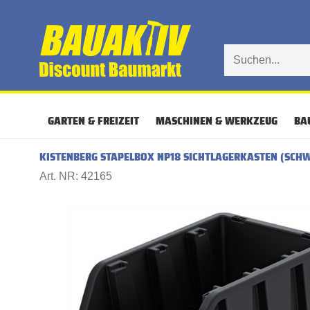
GARTEN & FREIZEIT
MASCHINEN & WERKZEUG
BA
KISTENBERG STAPELBOX NP18 SICHTLAGERKASTEN (SCH
Art. NR: 42165