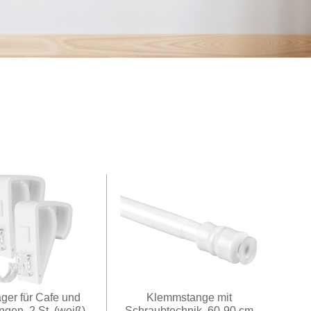
ger für Cafe und
Klemmstange mit
ngen, 2 St. (weiß)
Schraubtechnik, 60-90 cm