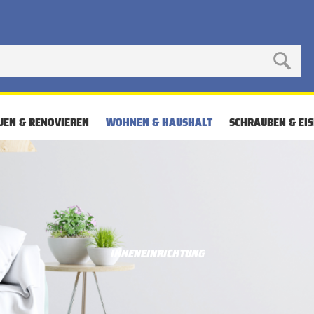
UEN & RENOVIEREN
WOHNEN & HAUSHALT
SCHRAUBEN & EI
INNENEINRICHTUNG