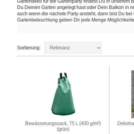
Gartendeko für die Gartenparty findest Du in unserem
Du Deinen Garten angelegt hast oder Dein Balkon in ne
auch wenn die nächste Party ansteht, dann bist Du bei 
Gartenbeleuchtung geben Dir jede Menge Möglichkeit
Sortierung:
Bewässerungssack, 75 L (400 g/m²)
Dekohau
(grün)