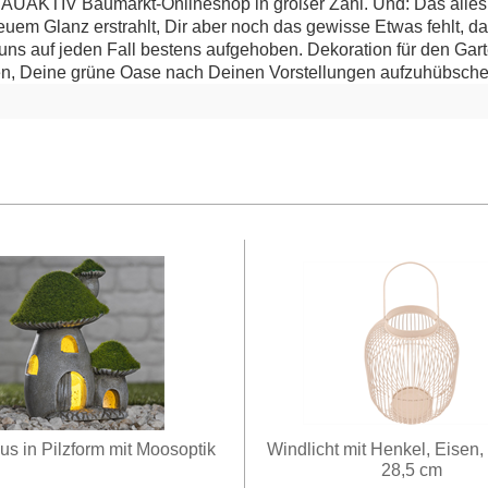
 BAUAKTIV Baumarkt-Onlineshop in großer Zahl. Und: Das alles
uem Glanz erstrahlt, Dir aber noch das gewisse Etwas fehlt, d
uns auf jeden Fall bestens aufgehoben. Dekoration für den Gar
en, Deine grüne Oase nach Deinen Vorstellungen aufzuhübsche
s in Pilzform mit Moosoptik
Windlicht mit Henkel, Eisen,
28,5 cm