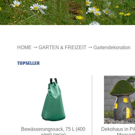
HOME
GARTEN & FREIZEIT
Gartendekoration
TOPSELLER
Bewässerungssack, 75 L (400
Dekohaus in Pil
g/m²) (grün)
Moosopt