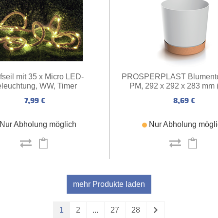
seil mit 35 x Micro LED-
PROSPERPLAST Blumento
leuchtung, WW, Timer
PM, 292 x 292 x 283 mm 
7,99 €
8,69 €
Nur Abholung möglich
Nur Abholung mögl
mehr Produkte laden
1
2
...
27
28