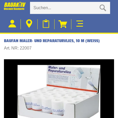
BAUFAN MALER- UND REPARATURVLIES, 10 M (WEISS)
Art. NR: 22007