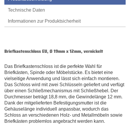
Technische Daten
Informationen zur Produktsicherheit
Briefkastenschloss EU, Ø 19mm x 12mm, vernickelt
Das Briefkastenschloss i
s
t
d
i
e
p
e
r
f
e
k
t
e
W
a
h
l
f
ü
r
B
r
i
e
f
k
ä
s
t
e
n
,
S
p
i
n
d
e
o
d
e
r
M
ö
b
e
l
s
t
ü
c
k
e
.
E
s
b
i
e
t
e
t
e
i
n
e
v
i
e
l
s
e
i
t
i
g
e
A
n
w
e
n
d
u
n
g
u
n
d
l
ä
s
s
t
s
i
c
h
e
i
n
f
a
c
h
m
o
n
t
i
e
r
e
n
.
D
a
s
S
c
h
l
o
s
s
w
i
r
d
m
i
t
z
w
e
i
S
c
h
l
ü
s
s
e
l
n
g
e
l
i
e
f
e
r
t
u
n
d
v
e
r
f
ü
g
t
ü
b
e
r
e
i
n
e
n
S
c
h
l
i
e
ß
m
e
c
h
a
n
i
s
m
u
s
m
i
t
S
c
h
l
i
e
ß
h
e
b
e
l
.
D
e
r
D
u
r
c
h
m
e
s
s
e
r
b
e
t
r
ä
g
t
1
8
,
8
m
m
,
d
i
e
G
e
w
i
n
d
e
l
ä
n
g
e
1
2
m
m
.
D
a
n
k
d
e
r
m
i
t
g
e
l
i
e
f
e
r
t
e
n
B
e
f
e
s
t
i
g
u
n
g
s
m
u
t
t
e
r
i
s
t
d
i
e
G
e
h
ä
u
s
e
l
ä
n
g
e
i
n
d
i
v
i
d
u
e
l
l
a
n
p
a
s
s
b
a
r
,
w
o
d
u
r
c
h
d
a
s
S
c
h
l
o
s
s
a
n
v
e
r
s
c
h
i
e
d
e
n
e
n
H
o
l
z
-
u
n
d
M
e
t
a
l
l
m
ö
b
e
l
n
s
o
w
i
e
B
r
i
e
f
k
ä
s
t
e
n
p
r
o
b
l
e
m
l
o
s
a
n
g
e
b
r
a
c
h
t
w
e
r
d
e
n
k
a
n
n
.