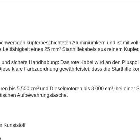
ochwertigen kupferbeschichteten Aluminiumkern und ist mit voll
e Leitfähigkeit eines 25 mm² Starthilfekabels aus reinem Kupfer
he und sichere Handhabung: Das rote Kabel wird an den Pluspo
iese klare Farbzuordnung gewährleistet, dass die Starthilfe ko
toren bis 5.500 cm³ und Dieselmotoren bis 3.000 cm³, bei einer
aktischen Aufbewahrungstasche.
m Kunststoff
e