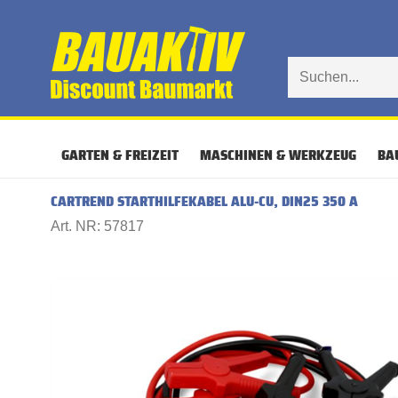
GARTEN & FREIZEIT
MASCHINEN & WERKZEUG
BA
CARTREND STARTHILFEKABEL ALU-CU, DIN25 350 A
Art. NR: 57817