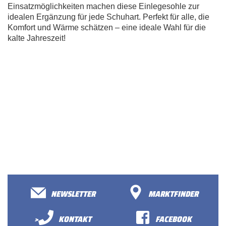
Einsatzmöglichkeiten machen diese Einlegesohle zur
idealen Ergänzung für jede Schuhart. Perfekt für alle, die
Komfort und Wärme schätzen
–
e
i
n
e
i
d
e
a
l
e
W
a
h
l
f
ü
r
d
i
e
k
a
l
t
e
J
a
h
r
e
s
z
e
i
t
!
NEWSLETTER
MARKTFINDER
>
KONTAKT
FACEBOOK