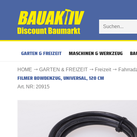
GARTEN & FREIZEIT
MASCHINEN & WERKZEUG
BA
HOME
GARTEN & FREIZEIT
Freizeit
Fahrrad
FILMER BOWDENZUG, UNIVERSAL, 120 CM
Art. NR: 20915