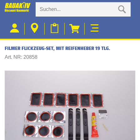
FILMER FLICKZEUG-SET, MIT REIFENHEBER 19 TLG.
Art. NR: 20858