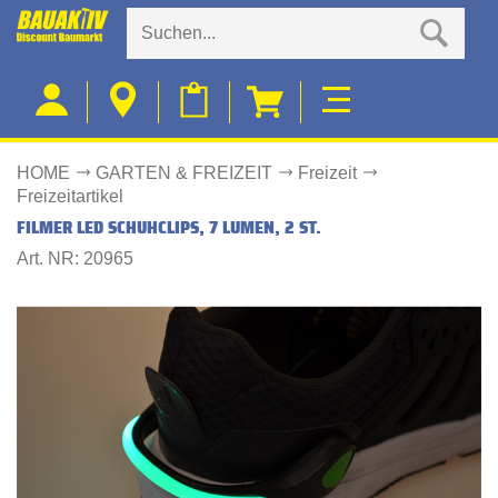
HOME
GARTEN & FREIZEIT
Freizeit
Freizeitartikel
FILMER LED SCHUHCLIPS, 7 LUMEN, 2 ST.
Art. NR: 20965