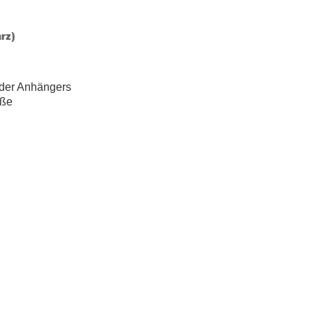
arz)
oder Anhängers
üße