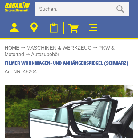
HOME
MASCHINEN & WERKZEUG
PKW &
Motorrad
Autozubehör
FILMER WOHNWAGEN- UND ANHÄNGERSPIEGEL (SCHWARZ)
Art. NR: 48204