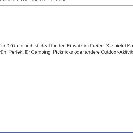
x 0,07 cm und ist ideal für den Einsatz im Freien. Sie bietet Ko
r
ü
n
.
P
e
r
f
e
k
t
f
ü
r
C
a
m
p
i
n
g
,
P
i
c
k
n
i
c
k
s
o
d
e
r
a
n
d
e
r
e
O
u
t
d
o
o
r
-
A
k
t
i
v
i
t