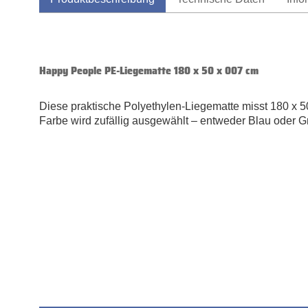
Happy People PE-Liegematte 180 x 50 x 007 cm
Diese praktische Polyethylen-Liegematte misst 180 x 50 
Farbe wird zufällig ausgewählt
–
e
n
t
w
e
d
e
r
B
l
a
u
o
d
e
r
G