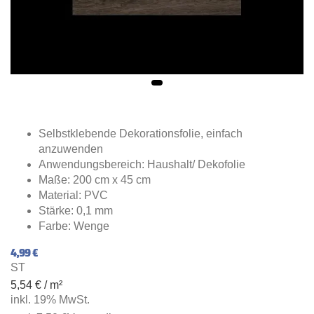
Selbstklebende Dekorationsfolie, einfach
anzuwenden
Anwendungsbereich: Haushalt/ Dekofolie
Maße: 200 cm x 45 cm
Material: PVC
Stärke: 0,1 mm
Farbe: Wenge
4,99 €
ST
5,54 € / m²
inkl. 19% MwSt.