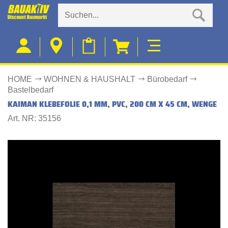
HOME
WOHNEN & HAUSHALT
Bürobedarf
Bastelbedarf
KAIMAN KLEBEFOLIE 0,1 MM, PVC, 200 CM X 45 CM, WENGE
Art. NR: 35156