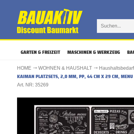
GARTEN & FREIZEIT
MASCHINEN & WERKZEUG
BA
HOME
WOHNEN & HAUSHALT
Haushaltsbedar
KAIMAN PLATZSETS, 2,0 MM, PP, 44 CM X 29 CM, MENU
Art. NR: 35269