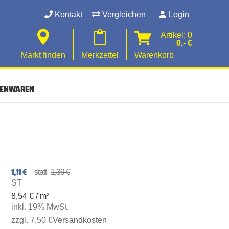
Kontakt
Vergleichen
Login
Artikel: 0
0,- €
Markt finden
Merkzettel
Warenkorb
SENWAREN
1,11 €
1,39 €
ST
8,54 € / m²
inkl. 19% MwSt.
zzgl. 7,50 €
Versandkosten