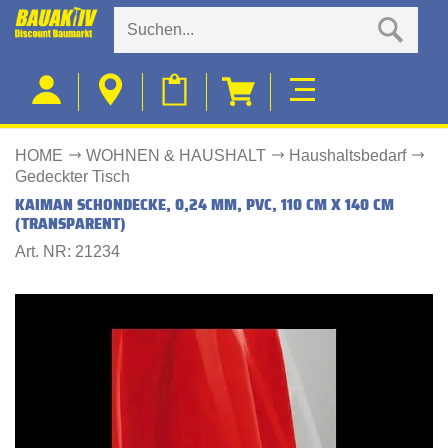
HOME
WOHNEN & HAUSHALT
Haushaltsbedarf
Gedeckter Tisch
KAIMAN SCHONDECKE, 0,24 MM, PVC, 110 CM X 140 CM
(TRANSPARENT)
Art. NR: 21234