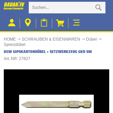
HOME
SCHRAUBEN & EISENWAREN
Dübel
Spreizdübel
KEW GIPSKARTONDÜBEL + SETZWERKZEUG GKD SW
Art. NR: 27827