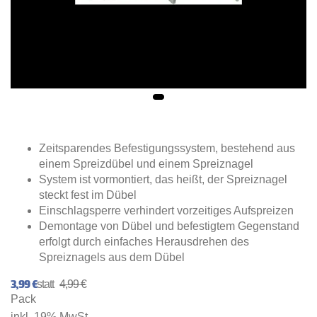
Zeitsparendes Befestigungssystem, bestehend aus
einem Spreizdübel und einem Spreiznagel
System ist vormontiert, das heißt, der Spreiznagel
steckt fest im Dübel
Einschlagsperre verhindert vorzeitiges Aufspreizen
Demontage von Dübel und befestigtem Gegenstand
erfolgt durch einfaches Herausdrehen des
Spreiznagels aus dem Dübel
3,99 €
4,99 €
Pack
inkl. 19% MwSt.