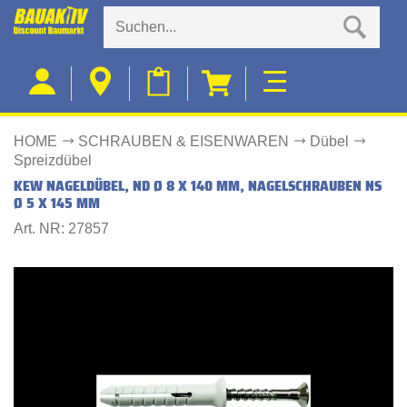
HOME
SCHRAUBEN & EISENWAREN
Dübel
Spreizdübel
KEW NAGELDÜBEL, ND Ø 8 X 140 MM, NAGELSCHRAUBEN NS
Ø 5 X 145 MM
Art. NR: 27857