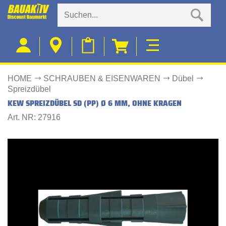
HOME
SCHRAUBEN & EISENWAREN
Dübel
Spreizdübel
KEW SPREIZDÜBEL SD (PP) Ø 6 MM, OHNE KRAGEN
Art. NR: 27916