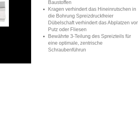
Baustoffen
Kragen verhindert das Hineinrutschen in
die Bohrung Spreizdruckfreier
Dübelschaft verhindert das Abplatzen vo
Putz oder Fliesen
Bewährte 3-Teilung des Spreizteils für
eine optimale, zentrische
Schraubenführun