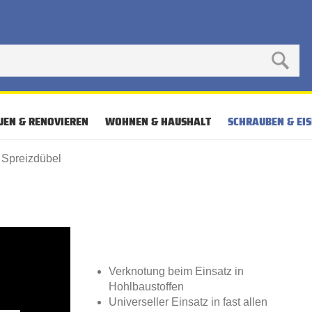
UEN & RENOVIEREN
WOHNEN & HAUSHALT
SCHRAUBEN & EI
Spreizdübel
Verknotung beim Einsatz in
Hohlbaustoffen
Universeller Einsatz in fast allen