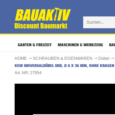
GARTEN & FREIZEIT
MASCHINEN & WERKZEUG
BA
HOME
SCHRAUBEN & EISENWAREN
Dübel
KEW UNIVERSALDÜBEL UDD, Ø 6 X 36 MM, OHNE KRAGEN
Art. NR: 27954