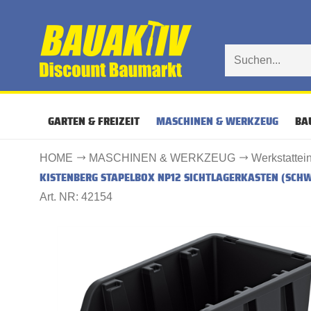
GARTEN & FREIZEIT
MASCHINEN & WERKZEUG
BA
HOME
MASCHINEN & WERKZEUG
Werkstattei
KISTENBERG STAPELBOX NP12 SICHTLAGERKASTEN (SCH
Art. NR: 42154