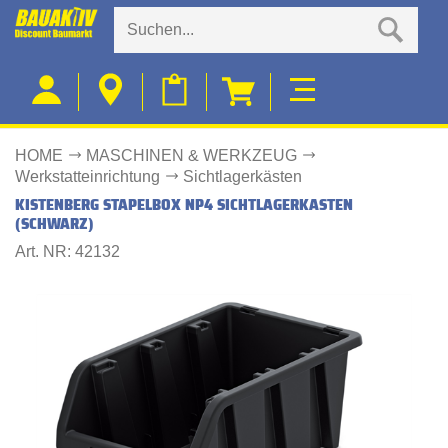
HOME
MASCHINEN & WERKZEUG
Werkstatteinrichtung
Sichtlagerkästen
KISTENBERG STAPELBOX NP4 SICHTLAGERKASTEN
(SCHWARZ)
Art. NR: 42132