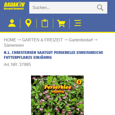
HOME
GARTEN & FREIZEIT
Gartenbedarf
Sämereien
N.L. CHRESTENSEN SAATGUT PERSERKLEE EIWEISSREICHE F
UTTERPFLANZE EINJÄHRIG
Art. NR: 37995