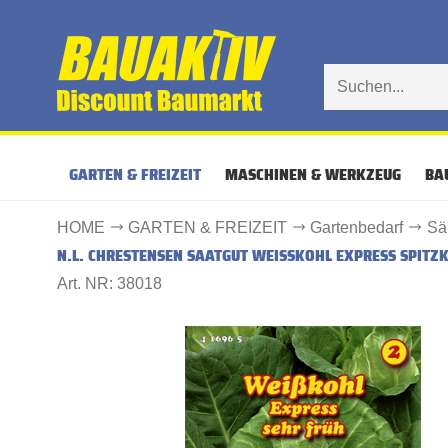
GARTEN & FREIZEIT
MASCHINEN & WERKZEUG
BA
HOME
GARTEN & FREIZEIT
Gartenbedarf
Sä
N.L. CHRESTENSEN SAATGUT WEISSKOHL EXPRESS SPITZ
Art. NR: 38018