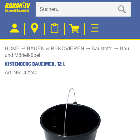
HOME
BAUEN & RENOVIEREN
Baustoffe
Bau-
und Mörtelkübel
KISTENBERG BAUEIMER, 12 L
Art. NR: 42240