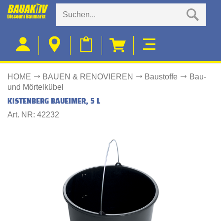
HOME
BAUEN & RENOVIEREN
Baustoffe
Bau-
und Mörtelkübel
KISTENBERG BAUEIMER, 5 L
Art. NR: 42232