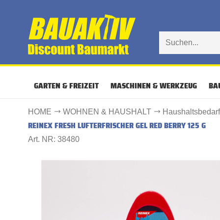
GARTEN & FREIZEIT
MASCHINEN & WERKZEUG
BA
HOME
WOHNEN & HAUSHALT
Haushaltsbedar
REINEX FRESH LUFTERFRISCHER GEL RED BERRY 125 G
Art. NR: 38480