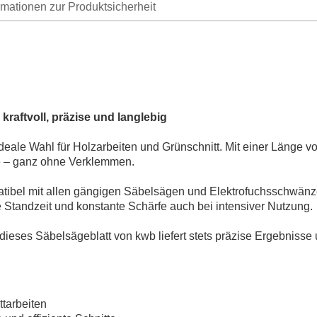
rmationen zur Produktsicherheit
kraftvoll
,
pr
ä
zise
und
langlebig
ideale
Wahl
f
ü
r
Holzarbeiten
und
Gr
ü
nschnitt
.
Mit
einer
L
ä
nge
v
e
–
ganz
ohne
Verklemmen
.
tibel
mit
allen
g
ä
ngigen
S
ä
bels
ä
gen
und
Elektrofuchsschw
ä
nz
e
Standzeit
und
konstante
Sch
ä
rfe
auch
bei
intensiver
Nutzung
.
dieses
S
ä
bels
ä
geblatt
von
kwb
liefert
stets
pr
ä
zise
Ergebnisse
ttarbeiten