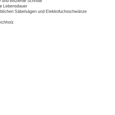
e
und
effiziente
Schnitte
e
Lebensdauer
ü
blichen
S
ä
bels
ä
gen
und
Elektrofuchsschw
ä
nze
ichholz