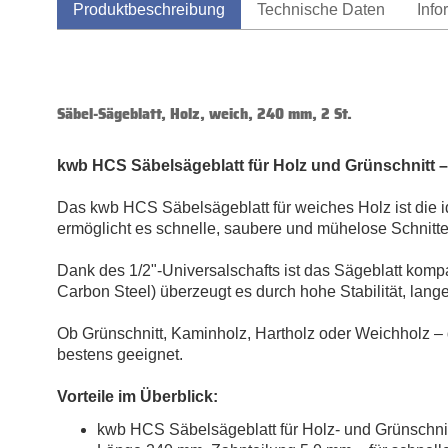
Produktbeschreibung
Technische Daten
Info
Säbel-Sägeblatt, Holz, weich, 240 mm, 2 St.
kwb HCS Säbelsägeblatt für Holz und Grünschnitt
–
Das
kwb
HCS
S
ä
bels
ä
geblatt
f
ü
r
weiches
Holz
ist
die
erm
ö
glicht
es
schnelle
,
saubere
und
m
ü
helose
Schnitt
Dank
des
1/2"-
Universalschafts
ist
das
S
ä
geblatt
kompa
Carbon
Steel
)
ü
berzeugt
es
durch
hohe
Stabilit
ä
t
,
lang
Ob
Gr
ü
nschnitt
,
Kaminholz
,
Hartholz
oder
Weichholz
–
bestens
geeignet
.
Vorteile
im
Ü
berblick
:
kwb
HCS
S
ä
bels
ä
geblatt
f
ü
r
Holz
-
und
Gr
ü
nschni