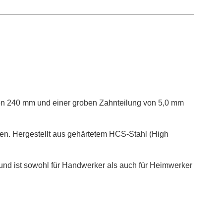
on
240
mm
und
einer
groben
Zahnteilung
von
5,0
mm
en
.
Hergestellt
aus
geh
ä
rtetem
HCS
-
Stahl
(
High
und
ist
sowohl
f
ü
r
Handwerker
als
auch
f
ü
r
Heimwerker