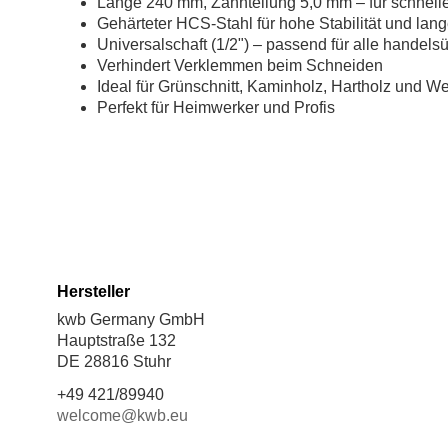
L
ä
nge
240
mm
,
Zahnteilung
5,0
mm
–
f
ü
r
schnell
Geh
ä
rteter
HCS
-
Stahl
f
ü
r
hohe
Stabilit
ä
t
und
lang
Universalschaft
(1/2")
–
passend
f
ü
r
alle
handels
Verhindert
Verklemmen
beim
Schneiden
Ideal
f
ü
r
Gr
ü
nschnitt
,
Kaminholz
,
Hartholz
und
We
Perfekt
f
ü
r
Heimwerker
und
Profis
Hersteller
kwb Germany GmbH
Hauptstraße 132
DE 28816 Stuhr
+49 421/89940
welcome@kwb.eu