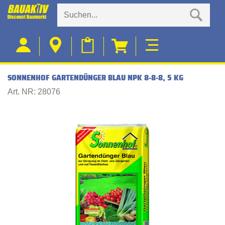
SONNENHOF GARTENDÜNGER BLAU NPK 8-8-8, 5 KG
Art. NR: 28076