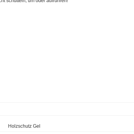
ht schütteln, um oder aufrühren!
Holzschutz Gel