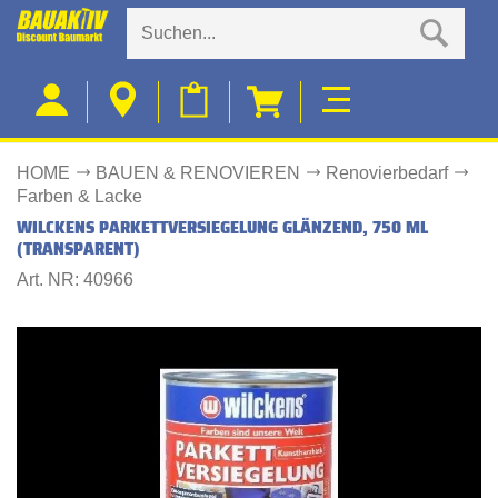
HOME
BAUEN & RENOVIEREN
Renovierbedarf
Farben & Lacke
WILCKENS PARKETTVERSIEGELUNG GLÄNZEND, 750 ML
(TRANSPARENT)
Art. NR: 40966