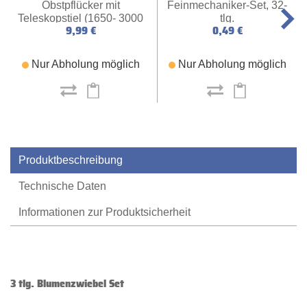
Feinmechaniker-Set, 32-
Schlauch, Kreuzgewebe
3000
tlg.
3/4", 20 m
0,49 €
38,99 €
1,95 € / 0 1
ich
Nur Abholung möglich
Nur Abholung möglic
Produktbeschreibung
Technische Daten
Informationen zur Produktsicherheit
3 tlg. Blumenzwiebel Set