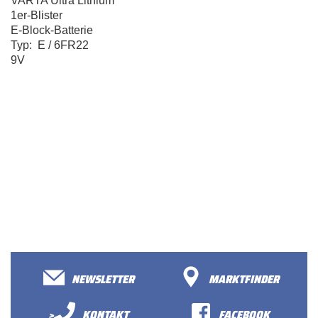
VARTA Ultra Lithium
1er-Blister
E-Block-Batterie
Typ: E /
6FR22
9V
NEWSLETTER
MARKTFINDER
>
KONTAKT
FACEBOOK