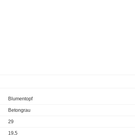
Blumentopf
Betongrau
29
19,5